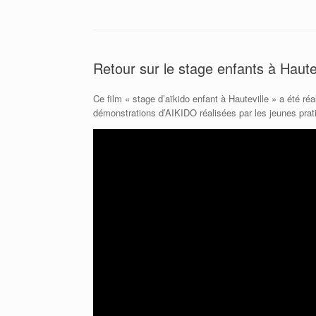
Retour sur le stage enfants à Hautev
Ce film « stage d’aïkido enfant à Hauteville » a été r
démonstrations d’AIKIDO réalisées par les jeunes prati