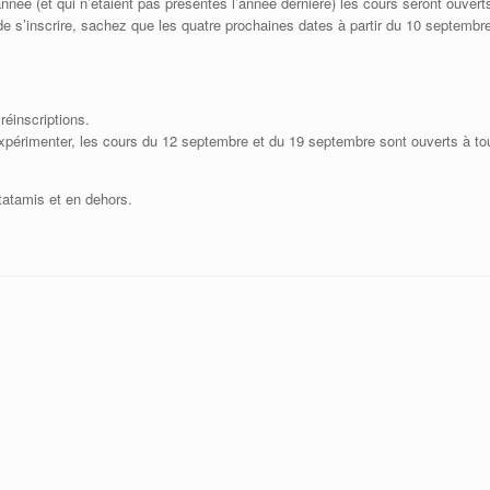
année (et qui n’étaient pas présentes l’année dernière) les cours seront ouvert
 s’inscrire, sachez que les quatre prochaines dates à partir du 10 septembre 
réinscriptions.
xpérimenter, les cours du 12 septembre et du 19 septembre sont ouverts à tous
tatamis et en dehors.