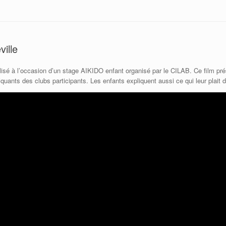
ille
éalisé à l’occasion d’un stage AIKIDO enfant organisé par le CILAB. Ce film p
quants des clubs participants. Les enfants expliquent aussi ce qui leur plait 