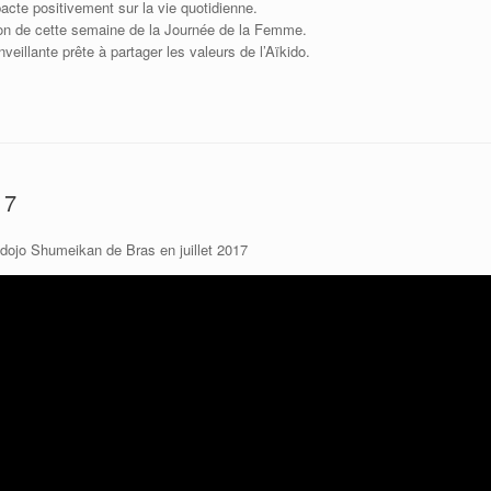
pacte positivement sur la vie quotidienne.
ion de cette semaine de la Journée de la Femme.
eillante prête à partager les valeurs de l’Aïkido.
17
 dojo Shumeikan de Bras en juillet 2017