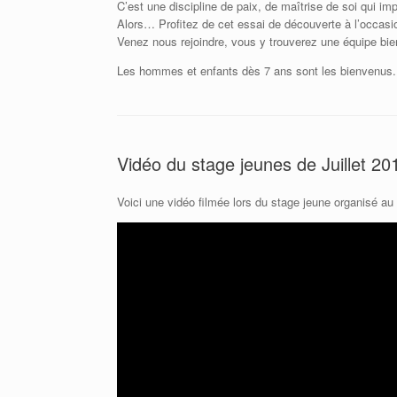
C’est une discipline de paix, de maîtrise de soi qui im
Alors… Profitez de cet essai de découverte à l’occas
Venez nous rejoindre, vous y trouverez une équipe bienv
Les hommes et enfants dès 7 ans sont les bienvenus.
Vidéo du stage jeunes de Juillet 20
Voici une vidéo filmée lors du stage jeune organisé au