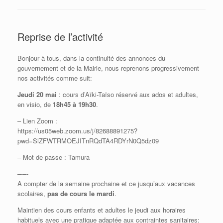
Reprise de l’activité
Bonjour à tous, dans la continuité des annonces du
gouvernement et de la Mairie, nous reprenons progressivement
nos activités comme suit:
Jeudi 20 mai
: cours d’Aïki-Taïso réservé aux ados et adultes,
en visio, de
18h45 à 19h30
.
– Lien Zoom :
https://us05web.zoom.us/j/82688891275?
pwd=SlZFWTRMOEJITnRQdTA4RDYrN0Q5dz09
– Mot de passe : Tamura
–‐–‐
A compter de la semaine prochaine et ce jusqu’aux vacances
scolaires,
pas de cours le mardi
.
Maintien des cours enfants et adultes le jeudi aux horaires
habituels avec une pratique adaptée aux contraintes sanitaires: