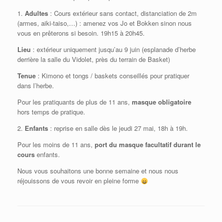
1.
Adultes
: Cours extérieur sans contact, distanciation de 2m
(armes, aiki-taiso,…) : amenez vos Jo et Bokken sinon nous
vous en prêterons si besoin. 19h15 à 20h45.
Lieu
: extérieur uniquement jusqu’au 9 juin (esplanade d’herbe
derrière la salle du Vidolet, près du terrain de Basket)
Tenue
: Kimono et tongs / baskets conseillés pour pratiquer
dans l’herbe.
Pour les pratiquants de plus de 11 ans,
masque obligatoire
hors temps de pratique.
2.
Enfants
: reprise en salle dès le jeudi 27 mai, 18h à 19h.
Pour les moins de 11 ans,
port du masque facultatif durant le
cours
enfants.
Nous vous souhaitons une bonne semaine et nous nous
réjouissons de vous revoir en pleine forme