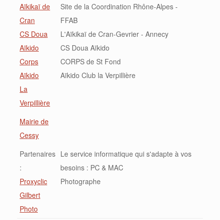
Aïkikaï de
Site de la Coordination Rhône-Alpes -
Cran
FFAB
CS Doua
L'Aïkikaï de Cran-Gevrier - Annecy
Aïkido
CS Doua Aïkido
Corps
CORPS de St Fond
Aïkido
Aïkido Club la Verpillière
La
Verpillière
Mairie de
Cessy
Partenaires
Le service informatique qui s'adapte à vos
:
besoins : PC & MAC
Proxyclic
Photographe
Gilbert
Photo