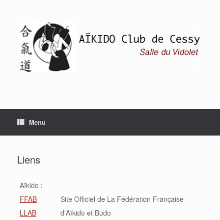
Skip
to
content
Menu
Liens
Aïkido :
FFAB
Site Officiel de La Fédération Française
LLAB
d'Aïkido et Budo