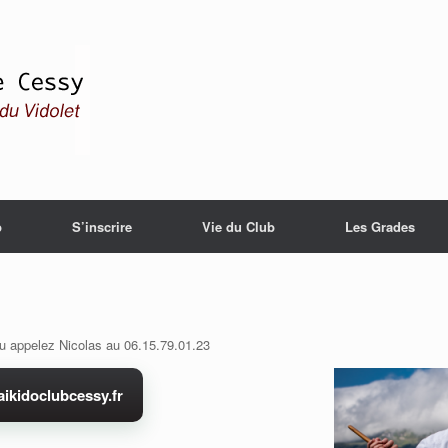
b
S’inscrire
Vie du Club
Les Grades
u appelez Nicolas au 06.15.79.01.23
ikidoclubcessy.fr