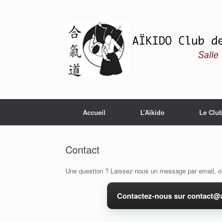
Skip
to
content
Accueil
L’Aïkido
Le Clu
Contact
Une question ? Laissez-nous un message par email, o
Contactez-nous sur contact@a