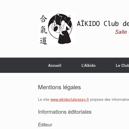
Skip
to
content
Accueil
L’Aïkido
Le Clu
Mentions légales
Le site
www.aikidoclubcessy.fr
propose des informations
Informations éditoriales
Éditeur