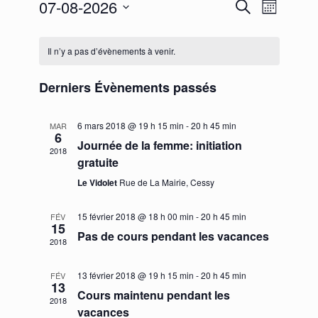
07-08-2026
R
N
R
M
e
S
a
e
o
C
c
é
i
v
c
Il n’y a pas d’évènements à venir.
l
h
a
s
e
i
e
h
c
l
Derniers Évènements passés
r
g
t
e
c
e
i
a
h
r
o
6 mars 2018 @ 19 h 15 min
-
20 h 45 min
MAR
n
6
t
e
n
Journée de la femme: initiation
c
2018
n
d
i
gratuite
e
h
r
o
z
Le Vidolet
Rue de La Mairie, Cessy
e
u
i
n
n
e
15 février 2018 @ 18 h 00 min
-
20 h 45 min
FÉV
e
d
e
15
Pas de cours pendant les vacances
d
t
2018
e
r
a
n
t
v
d
13 février 2018 @ 19 h 15 min
-
20 h 45 min
FÉV
e
a
13
u
Cours maintenu pendant les
.
e
2018
v
vacances
e