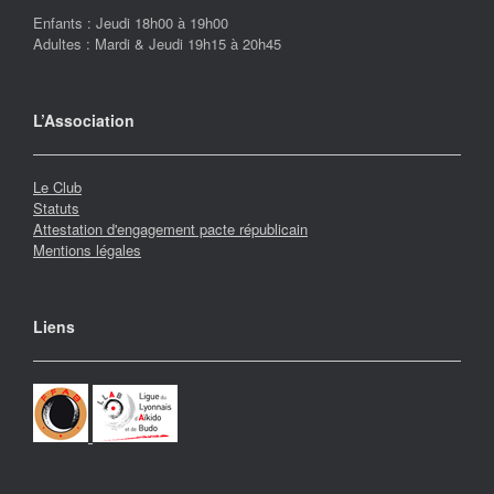
É
Enfants : Jeudi 18h00 à 19h00
v
Adultes : Mardi & Jeudi 19h15 à 20h45
è
n
L’Association
e
m
Le Club
Statuts
e
Attestation d'engagement pacte républicain
Mentions légales
n
t
Liens
s