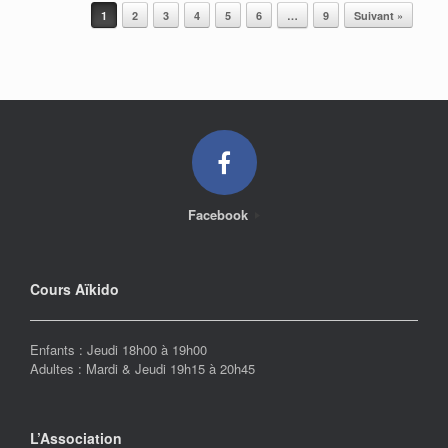
Post navigation
1
2
3
4
5
6
…
9
Suivant »
Facebook
Cours Aïkido
Enfants : Jeudi 18h00 à 19h00
Adultes : Mardi & Jeudi 19h15 à 20h45
L’Association