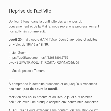
Reprise de l’activité
Bonjour à tous, dans la continuité des annonces du
gouvernement et de la Mairie, nous reprenons progressivement
nos activités comme suit:
Jeudi 20 mai
: cours d’Aïki-Taïso réservé aux ados et adultes,
en visio, de
18h45 à 19h30
.
– Lien Zoom :
https://us05web.zoom.us/j/82688891275?
pwd=SlZFWTRMOEJITnRQdTA4RDYrN0Q5dz09
– Mot de passe : Tamura
–‐–‐
A compter de la semaine prochaine et ce jusqu’aux vacances
scolaires,
pas de cours le mardi
.
Maintien des cours enfants et adultes le jeudi aux horaires
habituels avec une pratique adaptée aux contraintes sanitaires:
1.
Adultes
: Cours extérieur sans contact, distanciation de 2m