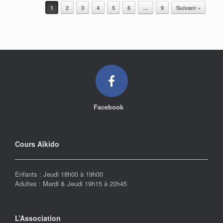
Post navigation
1
2
3
4
5
6
…
9
Suivant »
Facebook
Cours Aïkido
Enfants : Jeudi 18h00 à 19h00
Adultes : Mardi & Jeudi 19h15 à 20h45
L’Association