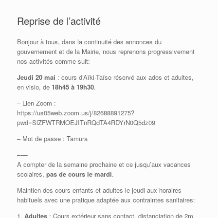
Reprise de l’activité
Bonjour à tous, dans la continuité des annonces du
gouvernement et de la Mairie, nous reprenons progressivement
nos activités comme suit:
Jeudi 20 mai
: cours d’Aïki-Taïso réservé aux ados et adultes,
en visio, de
18h45 à 19h30
.
– Lien Zoom :
https://us05web.zoom.us/j/82688891275?
pwd=SlZFWTRMOEJITnRQdTA4RDYrN0Q5dz09
– Mot de passe : Tamura
–‐–‐
A compter de la semaine prochaine et ce jusqu’aux vacances
scolaires,
pas de cours le mardi
.
Maintien des cours enfants et adultes le jeudi aux horaires
habituels avec une pratique adaptée aux contraintes sanitaires:
1.
Adultes
: Cours extérieur sans contact, distanciation de 2m