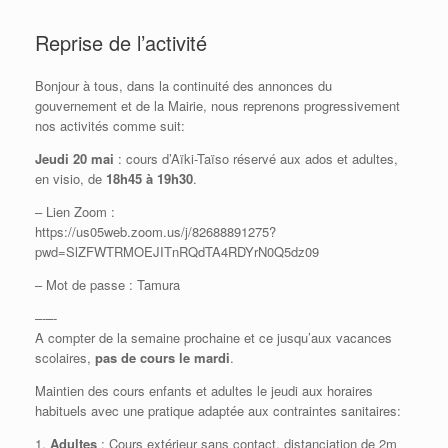
Reprise de l’activité
Bonjour à tous, dans la continuité des annonces du
gouvernement et de la Mairie, nous reprenons progressivement
nos activités comme suit:
Jeudi 20 mai
: cours d’Aïki-Taïso réservé aux ados et adultes,
en visio, de
18h45 à 19h30
.
– Lien Zoom :
https://us05web.zoom.us/j/82688891275?
pwd=SlZFWTRMOEJITnRQdTA4RDYrN0Q5dz09
– Mot de passe : Tamura
–‐–‐
A compter de la semaine prochaine et ce jusqu’aux vacances
scolaires,
pas de cours le mardi
.
Maintien des cours enfants et adultes le jeudi aux horaires
habituels avec une pratique adaptée aux contraintes sanitaires:
1.
Adultes
: Cours extérieur sans contact, distanciation de 2m