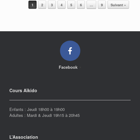
Post navigation
1
2
3
4
5
6
…
9
Suivant »
Facebook
Cours Aïkido
Enfants : Jeudi 18h00 à 19h00
Adultes : Mardi & Jeudi 19h15 à 20h45
L’Association