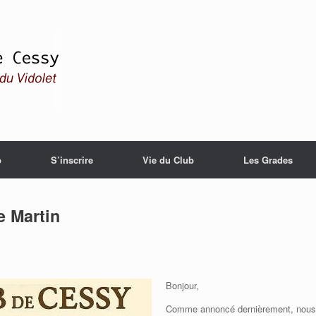
b
S’inscrire
Vie du Club
Les Grades
e Martin
Bonjour,
Comme annoncé dernièrement, nous f