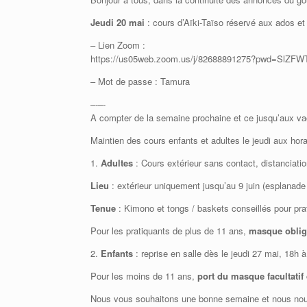
Jeudi 20 mai
: cours d’Aïki-Taïso réservé aux ados et
– Lien Zoom :
https://us05web.zoom.us/j/82688891275?pwd=Sl
– Mot de passe : Tamura
–‐–‐
A compter de la semaine prochaine et ce jusqu’aux v
Maintien des cours enfants et adultes le jeudi aux hor
1.
Adultes
: Cours extérieur sans contact, distanciat
Lieu
: extérieur uniquement jusqu’au 9 juin (esplanade d
Tenue
: Kimono et tongs / baskets conseillés pour prat
Pour les pratiquants de plus de 11 ans,
masque oblig
2.
Enfants
: reprise en salle dès le jeudi 27 mai, 18h à
Pour les moins de 11 ans,
port du masque facultatif
Nous vous souhaitons une bonne semaine et nous nous