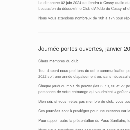
Le dimanche 02 juin 2024 se tiendra à Cessy (salle du 
L’occasion de découvrir le Club d’Aïkido de Cessy et d
Nous vous attendons nombreux de 10h à 17h pour répo
Journée portes ouvertes, janvier 2
Chers membres du club,
Tout d’abord nous profitons de cette communication p
2022 soit une année d’apaisement ou, sans nécessaireme
Chaque jeudi du mois de janvier (les 6, 13, 20 et 27 j
personnes de votre entourage qui voudraient « goûter »
Bien sûr, si vous n’êtes pas membre du club, vous p
Ces journées sont à privilégier pour une initiation ca
Pour rappel, outre la présentation du Pass Sanitaire, 
Nous vous attendons donc nombreux et enthousiastes