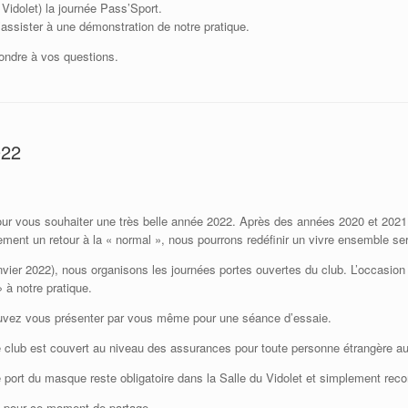
Vidolet) la journée Pass’Sport.
’assister à une démonstration de notre pratique.
ndre à vos questions.
022
our vous souhaiter une très belle année 2022. Après des années 2020 et 202
nt un retour à la « normal », nous pourrons redéfinir un vivre ensemble sere
anvier 2022), nous organisons les journées portes ouvertes du club. L’occasio
 à notre pratique.
ouvez vous présenter par vous même pour une séance d’essaie.
r le club est couvert au niveau des assurances pour toute personne étrangère a
le port du masque reste obligatoire dans la Salle du Vidolet et simplement re
 pour ce moment de partage.