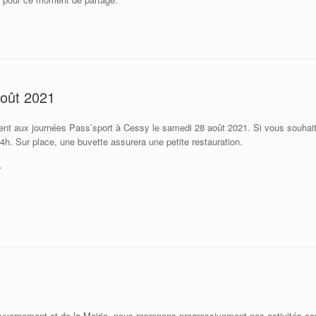
août 2021
ent aux journées Pass’sport à Cessy le samedi 28 août 2021. Si vous souhaite
14h. Sur place, une buvette assurera une petite restauration.
.
ouvernement et de la Mairie, nous reprenons progressivement nos activités c