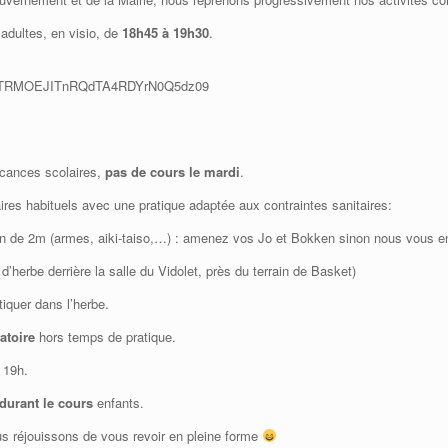
 adultes, en visio, de
18h45 à 19h30
.
ZFWTRMOEJITnRQdTA4RDYrN0Q5dz09
acances scolaires,
pas de cours le mardi
.
aires habituels avec une pratique adaptée aux contraintes sanitaires:
ion de 2m (armes, aiki-taiso,…) : amenez vos Jo et Bokken sinon nous vous e
’herbe derrière la salle du Vidolet, près du terrain de Basket)
iquer dans l’herbe.
atoire
hors temps de pratique.
 19h.
 durant le cours
enfants.
 réjouissons de vous revoir en pleine forme